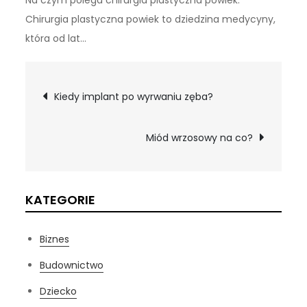
Na czym polega chirurgia plastyczna powiek:
Chirurgia plastyczna powiek to dziedzina medycyny,
która od lat…
Nawigacja
Kiedy implant po wyrwaniu zęba?
wpisu
Miód wrzosowy na co?
KATEGORIE
Biznes
Budownictwo
Dziecko