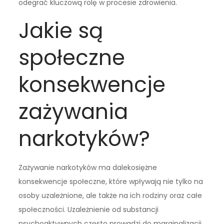
odegrać kluczową rolę w procesie zdrowienia.
Jakie są
społeczne
konsekwencje
zażywania
narkotyków?
Zażywanie narkotyków ma dalekosiężne
konsekwencje społeczne, które wpływają nie tylko na
osoby uzależnione, ale także na ich rodziny oraz całe
społeczności. Uzależnienie od substancji
psychoaktywnych często prowadzi do marginalizacji