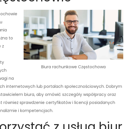
tochowie
lu
ania
ożna to
e z
ty
Biura rachunkowe Częstochowa
ych
wagi na
rach internetowych lub portalach społecznościowych. Dobrym
stawicielem biura, aby omówić szczegóły współpracy oraz
t również sprawdzenie certyfikatów i licencji posiadanych
onalizmie i kompetencjach.
orzystać z usług biur