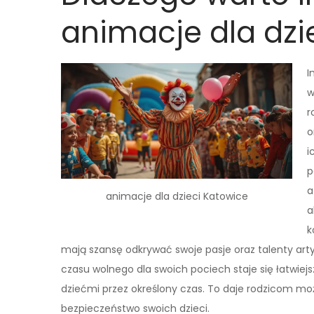
animacje dla dzi
I
w
r
o
i
p
a
animacje dla dzieci Katowice
a
k
mają szansę odkrywać swoje pasje oraz talenty art
czasu wolnego dla swoich pociech staje się łatwiej
dziećmi przez określony czas. To daje rodzicom mo
bezpieczeństwo swoich dzieci.