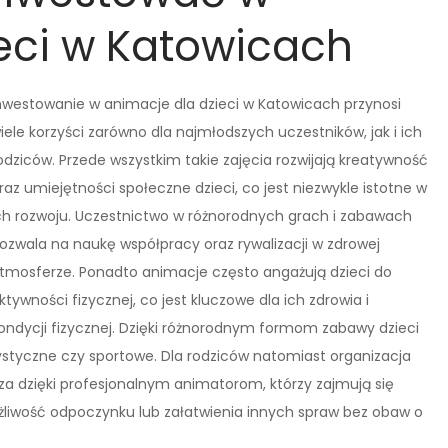
eci w Katowicach
nwestowanie w animacje dla dzieci w Katowicach przynosi
iele korzyści zarówno dla najmłodszych uczestników, jak i ich
odziców. Przede wszystkim takie zajęcia rozwijają kreatywność
raz umiejętności społeczne dzieci, co jest niezwykle istotne w
ch rozwoju. Uczestnictwo w różnorodnych grach i zabawach
ozwala na naukę współpracy oraz rywalizacji w zdrowej
tmosferze. Ponadto animacje często angażują dzieci do
ktywności fizycznej, co jest kluczowe dla ich zdrowia i
ondycji fizycznej. Dzięki różnorodnym formom zabawy dzieci
ystyczne czy sportowe. Dla rodziców natomiast organizacja
sza dzięki profesjonalnym animatorom, którzy zajmują się
żliwość odpoczynku lub załatwienia innych spraw bez obaw o