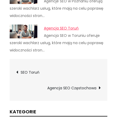
Agencje SEO w Poznaniu oferują
szeroki wachlarz usług, które mają na celu poprawę
widoczności stron…
Agencja SEO Toruń
Agencja SEO w Toruniu oferuje
szeroki wachlarz usług, które mają na celu poprawę
widoczności stron…
Nawigacja
SEO Toruń
wpisu
Agencja SEO Częstochowa
KATEGORIE